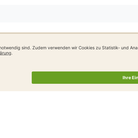
ten von uns
Send
Les