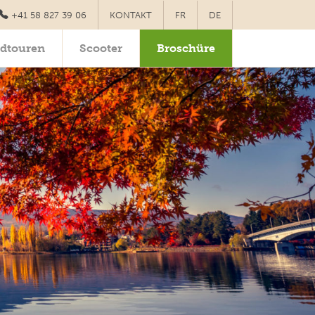
+41 58 827 39 06
KONTAKT
FR
DE
dtouren
Scooter
Broschüre