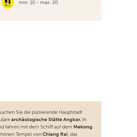
min: 10 - max: 20
chen Sie die pulsierende Hauptstadt
uläre
archäologische Stätte Angkor.
In
nd fahren mit dem Schiff auf dem
Mekong
rschönen Tempel von
Chiang Rai
, das