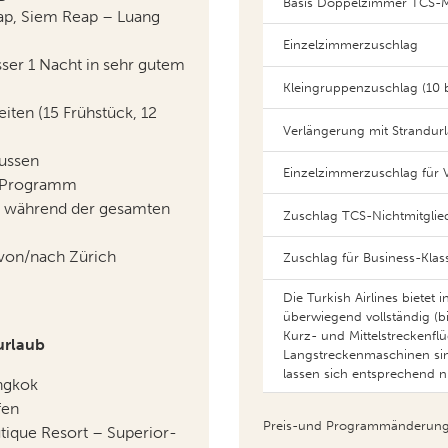
ap, Siem Reap – Luang
Einzelzimmerzuschlag
ser 1 Nacht in sehr gutem
Kleingruppenzuschlag (10 
iten (15 Frühstück, 12
Verlängerung mit Strandurl
bussen
Einzelzimmerzuschlag für 
s Programm
er während der gesamten
Zuschlag TCS-Nichtmitglie
von/nach Zürich
Zuschlag für Business-Klas
Die Turkish Airlines bietet
überwiegend vollständig (bis 
Kurz- und Mittelstreckenfl
urlaub
Langstreckenmaschinen sind
lassen sich entsprechend nic
ngkok
fen
Preis-und Programmänderung
tique Resort – Superior-