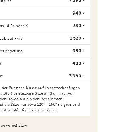
940.-
380.-
bis 14 Personen)
1'520.-
aub auf Krabi
960.-
Verlängerung
400.-
d
3'980.-
se
 in der Business-Klasse auf Langstreckenflügen
180°) verstellbare Sitze an (Full Flat). Auf
ügen, sowie auf einigen, bestimmten
 die Sitze nur etwa 120° - 160° neigbar und
ht vollständig horizontal stellen.
en vorbehalten