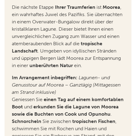
Die nächste Etappe
Ihrer Traumferien
ist
Moorea
,
ein wahrhaftes Juwel des Pazifiks. Sie übernachten
in einem Overwater-Bungalow direkt über der
kristallklaren Lagune. Dieser bietet Ihnen einen
unvergleichlichen Zugang zum Wasser und einen
atemberaubenden Blick auf die
tropische
Landschaft
. Umgeben von idyllischen Stränden
und üppigen Bergen lädt Moorea zur Entspannung
in einer
unberührten Natur
ein.
Im Arrangement inbegriffen:
Lagunen- und
Genusstour auf Moorea – Ganztägig (Mittagessen
am Strand inklusive)
Geniessen Sie
einen Tag auf einem komfortablen
Boot
und
erkunden Sie die Lagune von Moorea
sowie die Buchten von Cook und Opunohu
.
Schnorcheln
Sie zwischen
tropischen Fischen
,
schwimmen Sie mit Rochen und Haien und
geniessen Sie ein Barbecue am Strand, mit den