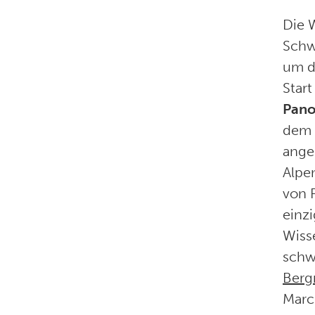
Die 
Schwi
um d
Star
Pano
dem 
ange
Alpe
von 
einz
Wisse
schw
Berg
Marc