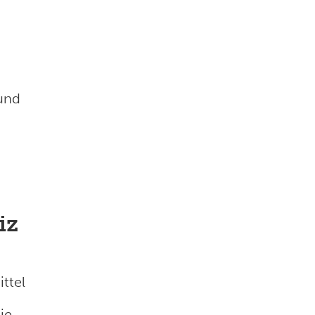
und
iz
ttel
die