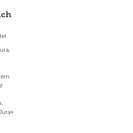
ach
tel
ura,
tern
z
n.
Jura»