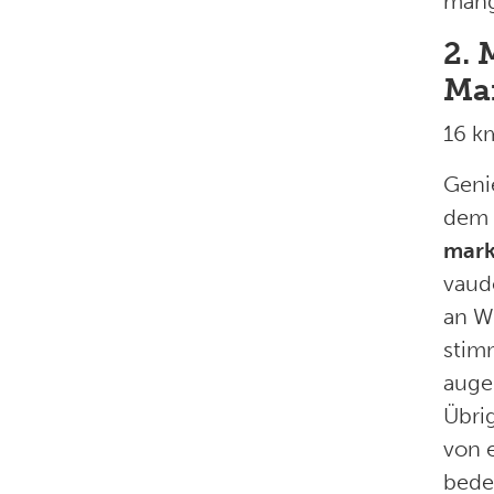
mang
2. 
Ma
16 k
Geni
dem 
mark
vaud
an W
stim
augen
Übri
von 
bede