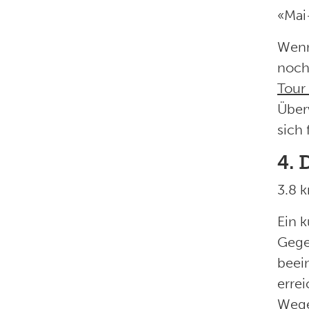
«Mai
Wenn 
noch
Tour
Über
sich 
4.
3.8 
Ein 
Gege
beei
errei
Wege