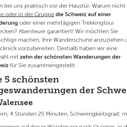
en bei uns praktisch vor der Haustür. Warum nicht
ne oder in der Gruppe
die Schweiz auf einer
derung
oder einer mehrtägigen Trekkingtour
ecken? Abenteuer garantiert! Wir möchten Sie
schtig» machen, Ihre Wanderschuhe anzuziehen 
icknick vorzubereiten. Deshalb haben wir eine
ahl mit
zehn der schönsten Wanderungen der
eiz
für Sie zusammengestellt.
e 5 schönsten
geswanderungen der Schwe
Walensee
 km, 4 Stunden 25 Minuten, Schwierigkeitsgrad: mi
kommen auf dieser
Wanderung nach Quinten
, in 