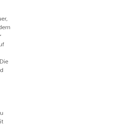
er,
 dem
r
uf
Die
ld
du
it