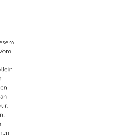
iesem
. Vom
llein
n
len
 an
ur,
n.
n
amen