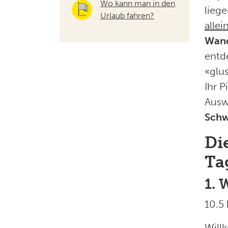
Wo kann man in den
lieg
Urlaub fahren?
allei
Wan
entd
«glu
Ihr P
Ausw
Schw
Di
Ta
1. 
10.5
Will