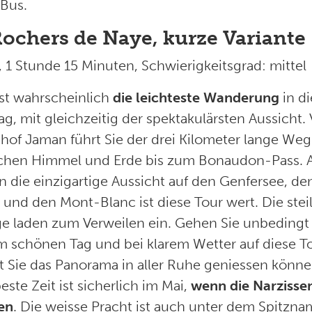
Bus.
Rochers de Naye, kurze Variante
 1 Stunde 15 Minuten, Schwierigkeitsgrad: mittel
ist wahrscheinlich
die leichteste Wanderung
in d
ag, mit gleichzeitig der spektakulärsten Aussicht
hof Jaman führt Sie der drei Kilometer lange Weg
chen Himmel und Erde bis zum Bonaudon-Pass. A
n die einzigartige Aussicht auf den Genfersee, de
 und den Mont-Blanc ist diese Tour wert. Die stei
e laden zum Verweilen ein. Gehen Sie unbedingt
m schönen Tag und bei klarem Wetter auf diese To
t Sie das Panorama in aller Ruhe geniessen könne
este Zeit ist sicherlich im Mai,
wenn die Narzisse
en
. Die weisse Pracht ist auch unter dem Spitzn