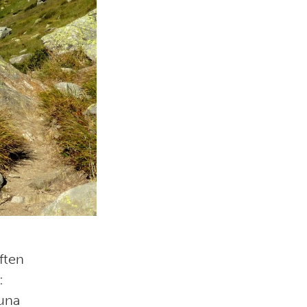
ften
:
auna