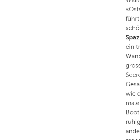
«Ost
führ
schö
Spaz
ein 
Wand
gros
Seere
Gesa
wie d
male
Boot
ruhi
ande