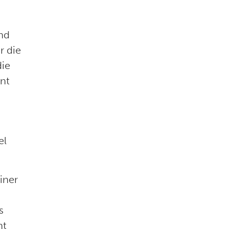
und
r die
die
nt
el
iner
s
ht