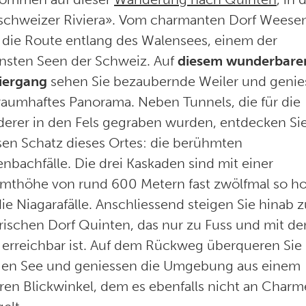
schweizer Riviera». Vom charmanten Dorf Weese
t die Route entlang des Walensees, einem der
nsten Seen der Schweiz. Auf
diesem wunderbare
iergang
sehen Sie bezaubernde Weiler und genie
traumhaftes Panorama. Neben Tunnels, die für die
erer in den Fels gegraben wurden, entdecken Si
sen Schatz dieses Ortes: die berühmten
nbachfälle. Die drei Kaskaden sind mit einer
mthöhe von rund 600 Metern fast zwölfmal so h
ie Niagarafälle. Anschliessend steigen Sie hinab 
rischen Dorf Quinten, das nur zu Fuss und mit d
 erreichbar ist. Auf dem Rückweg überqueren Sie
gen See und geniessen die Umgebung aus einem
ren Blickwinkel, dem es ebenfalls nicht an Charm