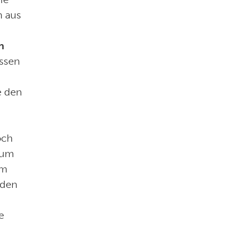
n aus
n
ssen
e den
och
zum
em
 den
e