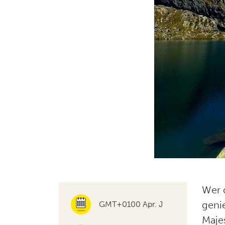
Wer 
geni
GMT+0100 Apr. J
Maje