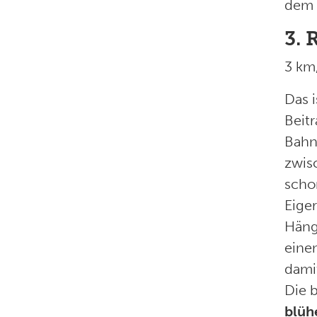
dem 
3. 
3 km,
Das 
Beitr
Bahn
zwis
scho
Eiger
Häng
eine
dami
Die b
blüh